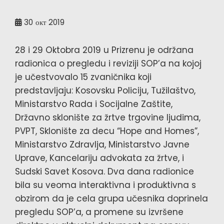
30
окт 2019
28 i 29 Oktobra 2019 u Prizrenu je održana
radionica o pregledu i reviziji SOP’a na kojoj
je učestvovalo 15 zvaničnika koji
predstavljaju: Kosovsku Policiju, Tužilaštvo,
Ministarstvo Rada i Socijalne Zaštite,
Državno sklonište za žrtve trgovine ljudima,
PVPT, Sklonište za decu “Hope and Homes”,
Ministarstvo Zdravlja, Ministarstvo Javne
Uprave, Kancelariju advokata za žrtve, i
Sudski Savet Kosova. Dva dana radionice
bila su veoma interaktivna i produktivna s
obzirom da je cela grupa učesnika doprinela
pregledu SOP’a, a promene su izvršene